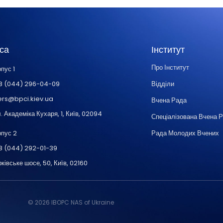
са
Інститут
Про Інститут
пус 1
8 (044) 296-04-09
Відділи
ers@bpci.kiev.ua
Вчена Рада
. Академіка Кухаря, 1, Київ, 02094
Спеціалізована Вчена 
рпус 2
Рада Молодих Вчених
8 (044) 292-01-39
ківське шосе, 50, Київ, 02160
© 2026 IBOPC NAS of Ukraine