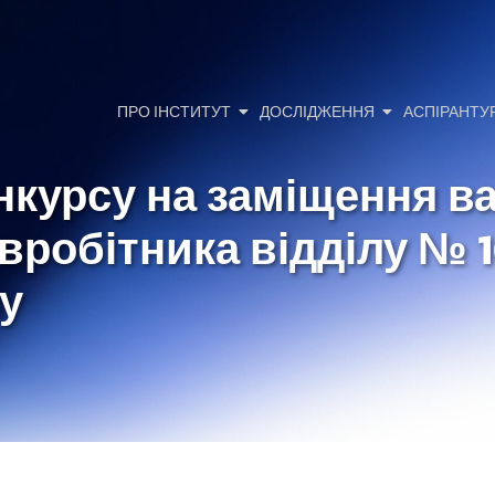
ПРО ІНСТИТУТ
ДОСЛІДЖЕННЯ
АСПІРАНТУ
нкурсу на заміщення в
вробітника відділу № 
зу