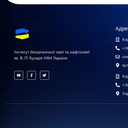
Адре
Кор
+3
Інститут біоорганічної хімії та нафтохімії
us
ім. В. П. Кухаря НАН України
вул
Ко
+3
Хар