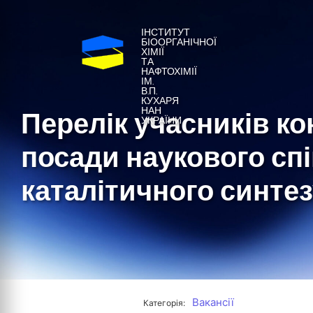
ІНСТИТУТ
БІООРГАНІЧНОЇ
ХІМІЇ
ТА
НАФТОХІМІЇ
ІМ.
В.П.
КУХАРЯ
Перелік учасників ко
НАН
УКРАЇНИ
посади наукового спі
каталітичного синте
Вакансії
Категорія: