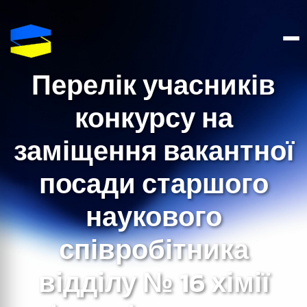
Перелік учасників
конкурсу на
заміщення вакантної
посади старшого
наукового
співробітника
відділу № 16 хімії