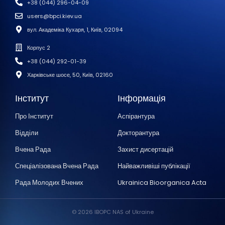
+38 (044) 296-04-09
users@bpci.kiev.ua
вул. Академіка Кухаря, 1, Київ, 02094
Корпус 2
+38 (044) 292-01-39
Харківське шосе, 50, Київ, 02160
Інститут
Інформація
Про Інститут
Аспірантура
Відділи
Докторантура
Вчена Рада
Захист дисертацій
Спеціалізована Вчена Рада
Найважливіші публікації
Рада Молодих Вчених
Ukrainica Bioorganica Acta
© 2026 IBOPC NAS of Ukraine