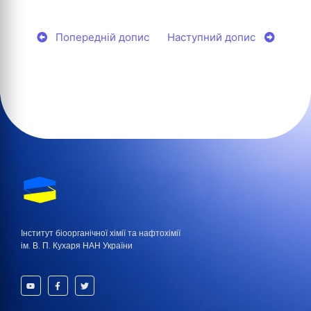
Попередній допис
Наступний допис
Інститут біоорганічної хімії та нафтохімії
ім. В. П. Кухаря НАН України