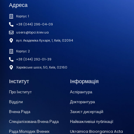
Адреса
Корпус 1
+38 (044) 296-04-09
users@bpci.kiev.ua
вул. Академіка Кухаря, 1, Київ, 02094
Корпус 2
+38 (044) 292-01-39
Харківське шосе, 50, Київ, 02160
Інститут
Інформація
Про Інститут
Аспірантура
Відділи
Докторантура
Вчена Рада
Захист дисертацій
Спеціалізована Вчена Рада
Найважливіші публікації
Рада Молодих Вчених
Ukrainica Bioorganica Acta