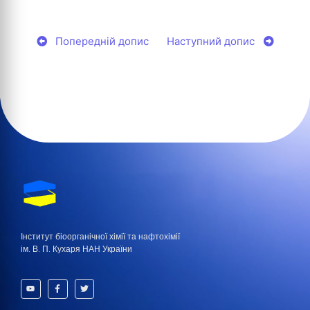
Попередній допис
Наступний допис
Інститут біоорганічної хімії та нафтохімії
ім. В. П. Кухаря НАН України