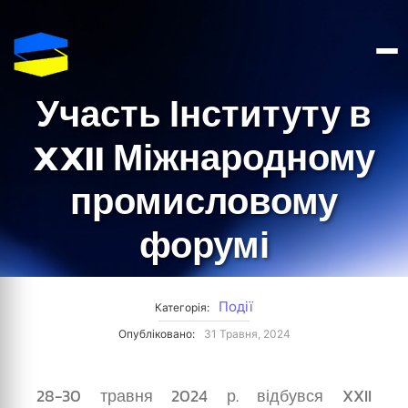
Участь Інституту в
XXII Міжнародному
промисловому
форумі
Події
Категорія:
Опубліковано:
31 Травня, 2024
28-30 травня 2024 р. відбувся XXII