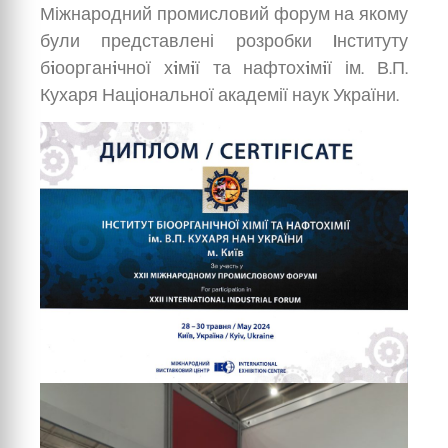
Міжнародний промисловий форум на якому
були представлені розробки Iнституту
бiоорганiчної хiмiї та нафтохiмiї ім. В.П.
Кухаря Національної академії наук України.