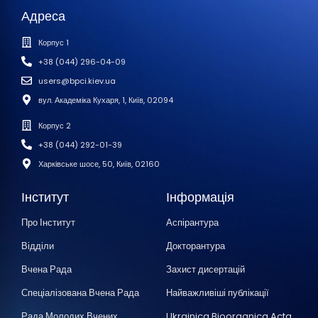
Адреса
Корпус 1
+38 (044) 296-04-09
users@bpci.kiev.ua
вул. Академіка Кухаря, 1, Київ, 02094
Корпус 2
+38 (044) 292-01-39
Харківське шосе, 50, Київ, 02160
Інститут
Інформація
Про Інститут
Аспірантура
Відділи
Докторантура
Вчена Рада
Захист дисертацій
Спеціалізована Вчена Рада
Найважливіші публікації
Рада Молодих Вчених
Ukrainica Bioorganica Acta