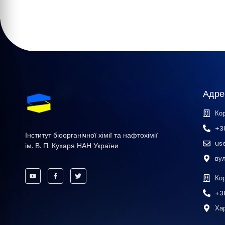
Адре
Кор
+3
Інститут біоорганічної хімії та нафтохімії
us
ім. В. П. Кухаря НАН України
вул
Ко
+3
Хар