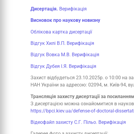
Дисертація.
Верифікація
Висновок про наукову новизну
Облікова картка дисертації
Відгук Хилі В.П.
Верифікація
Відгук Вовка М.В.
Верифікація
Відгук Дубея І.Я.
Верифікація
Захист відбудеться 23.10.2025р. о 10:00 на зас
НАН України за адресою: 02094, м. Київ-94, ву
Трансляція захисту дисертації за посиланням
З дисертацією можна ознайомитися в науковій б
https://bpci.kiev.ua/defense-of-doctoral-disserta
Відеофайл захисту С.Г. Пільо.
Верифікація
Галерея фото з захисту дисертації: