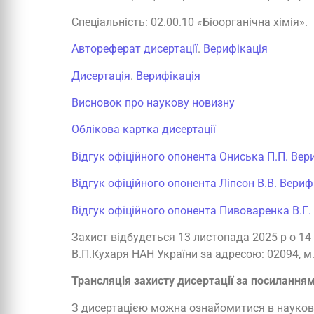
Спеціальність: 02.00.10 «Біоорганічна хімія».
Автореферат дисертації
.
Верифікація
Дисертація
.
Верифікація
Висновок про наукову новизну
Облікова картка дисертації
Відгук офіційного опонента Ониська П.П.
Вер
Відгук офіційного опонента Ліпсон В.В.
Вериф
Відгук офіційного опонента Пивоваренка В.Г.
Захист відбудеться 13 листопада 2025 р о 14 го
В.П.Кухаря НАН України за адресою: 02094, м. 
Трансляція захисту дисертації за посиланням
З дисертацією можна ознайомитися в науковій б