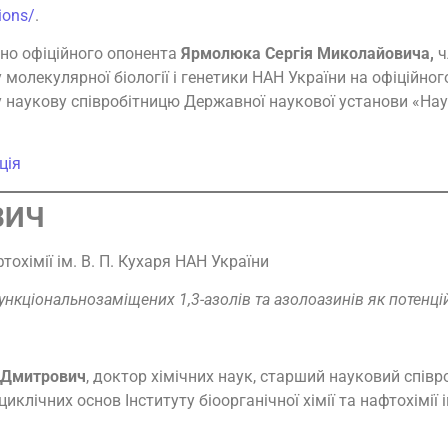
tions/
.
ено офіційного опонента
Ярмолюка Сергія Миколайовича,
ч
 молекулярної біології і генетики НАН України на офіційно
у наукову співробітницю Державної наукової установи «На
ція
ВИЧ
тохімії ім. В. П. Кухаря НАН України
ункціональнозаміщених 1,3-азолів та азолоазинів як потенці
 Дмитрович
, доктор хімічних наук, старший науковий співр
иклічних основ Інституту біоорганічної хімії та нафтохімії 