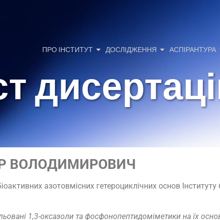
ПРО ІНСТИТУТ
ДОСЛІДЖЕННЯ
АСПІРАНТУРА
ст дисертаці
ДР ВОЛОДИМИРОВИЧ
іоактивних азотовмісних гетероциклічних основ Інституту бі
ьовані 1,3-оксазоли та фосфонопептидоміметики на їх осно