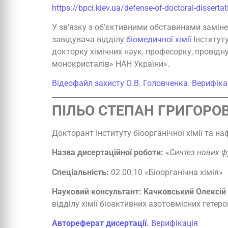
https://bpci.kiev.ua/defense-of-doctoral-disserta
У зв’язку з об’єктивними обставинами замін
завідувача відділу
біомедичної хімії
Інституту
докторку хімічних наук, професорку, провідн
монокристалiв» НАН України».
Відеофайл захисту О.В. Головченка
.
Верифіка
ПІЛЬО СТЕПАН ГРИГОРО
Докторант Інституту біоорганічної хімії та наф
Назва дисертаційної роботи:
«
Синтез нових ф
Спеціальність:
02.00.10 «Біоорганічна хімія»
Науковий консультант:
Качковський Олексій
відділу хімії біоактивних азотовмісних гетероц
Автореферат дисертації
.
Верифікація