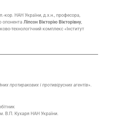
л.-кор. НАН України, д.х.н., професора,
го опонента
Ліпсон Вікторію Вікторівну
,
уково-технологічний комплекс «Iнститут
йних протиракових і противірусних агентів
».
обітник
ім. В.П. Кухаря НАН України.