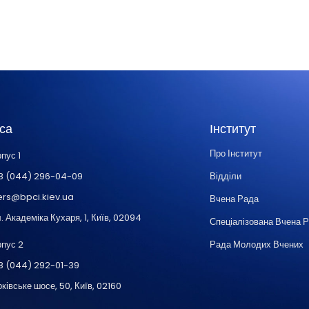
са
Інститут
Про Інститут
пус 1
8 (044) 296-04-09
Відділи
ers@bpci.kiev.ua
Вчена Рада
. Академіка Кухаря, 1, Київ, 02094
Спеціалізована Вчена 
рпус 2
Рада Молодих Вчених
8 (044) 292-01-39
ківське шосе, 50, Київ, 02160