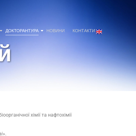
ДОКТОРАНТУРА
НОВИНИ
КОНТАКТИ
й
оорганічної хімії та нафтохімії
ві
».