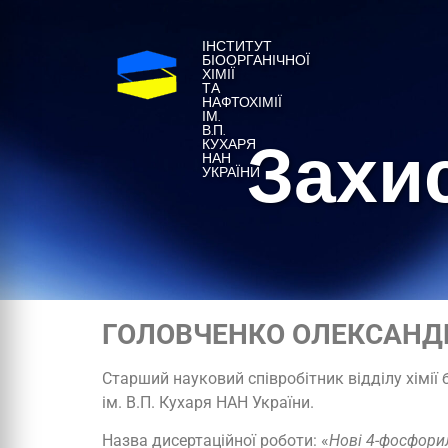
ІНСТИТУТ
БІООРГАНІЧНОЇ
ХІМІЇ
ТА
НАФТОХІМІЇ
ІМ.
Захи
В.П.
КУХАРЯ
НАН
УКРАЇНИ
ГОЛОВЧЕНКО ОЛЕКСАН
Старший науковий співробітник відділу хімії б
ім. В.П. Кухаря НАН України.
Назва дисертаційної роботи: «
Нові 4-фосфорил