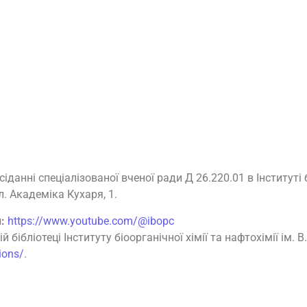
іданні спеціалізованої вченої ради Д 26.220.01 в Інституті б
л. Академіка Кухаря, 1.
:
https://www.youtube.com/@ibopc
ібліотеці Інституту біоорганічної хімії та нафтохімії ім. В
tions/
.