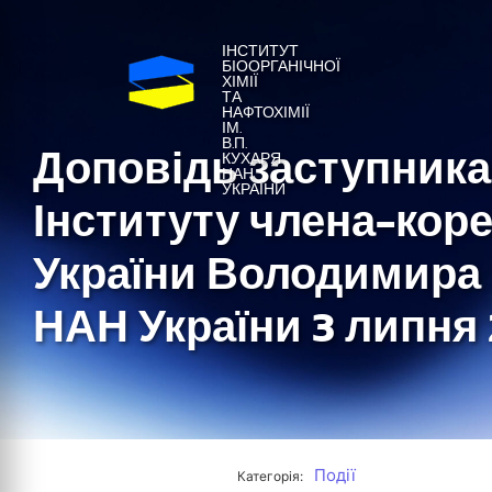
ІНСТИТУТ
БІООРГАНІЧНОЇ
ХІМІЇ
ТА
НАФТОХІМІЇ
ІМ.
В.П.
Доповідь заступника
КУХАРЯ
НАН
УКРАЇНИ
Інституту члена-кор
України Володимира 
НАН України 3 липня 
Події
Категорія: