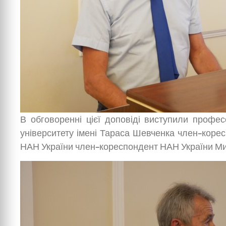
В обговоренні цієї доповіді виступили професо
університету імені Тараса Шевченка член-корес
НАН України член-кореспондент НАН України Ми