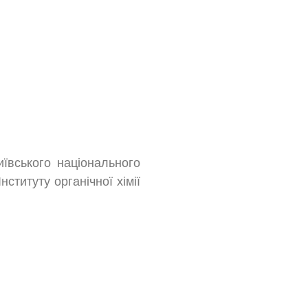
иївського національного
титуту органічної хімії