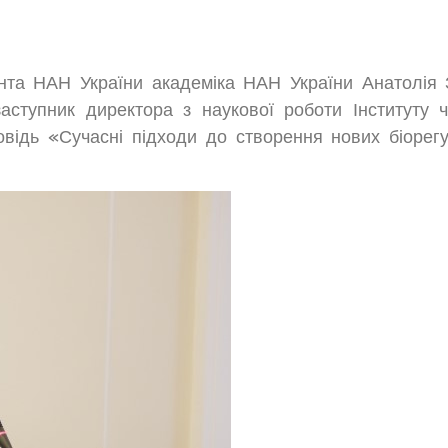
нта НАН України академіка НАН України Анатолія 
аступник директора з наукової роботи Інституту
ідь «Сучасні підходи до створення нових біорегул