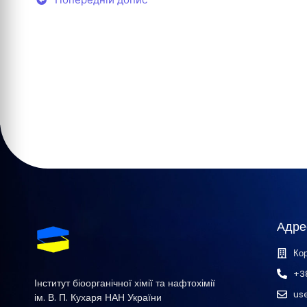
Адре
Кор
+3
Інститут біоорганічної хімії та нафтохімії
us
ім. В. П. Кухаря НАН України