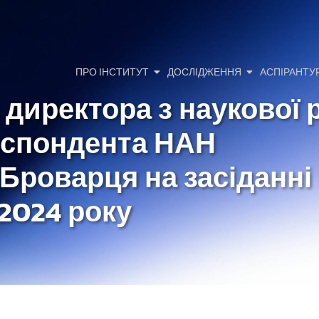
ПРО ІНСТИТУТ
ДОСЛІДЖЕННЯ
АСПІРАНТУ
 директора з наукової 
еспондента НАН
Броварця на засіданні 
2024 року