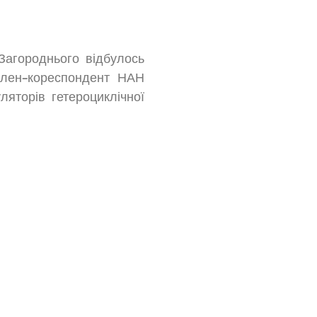
Загороднього відбулось
 член-кореспондент НАН
яторів гетероциклічної