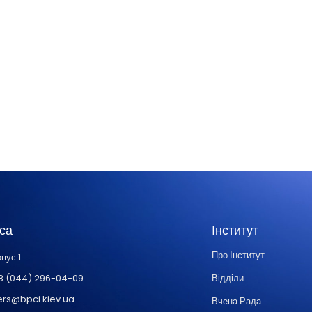
са
Інститут
Про Інститут
пус 1
8 (044) 296-04-09
Відділи
ers@bpci.kiev.ua
Вчена Рада