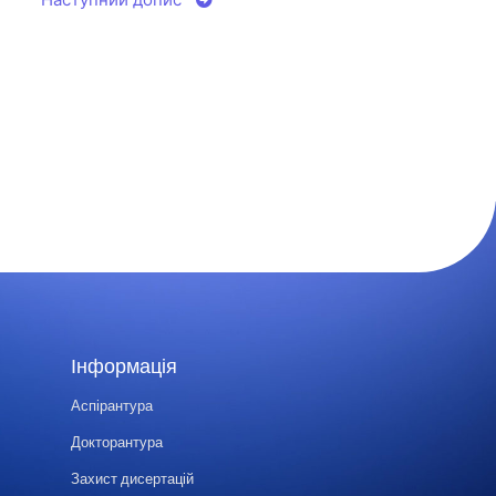
Інформація
Аспірантура
Докторантура
Захист дисертацій