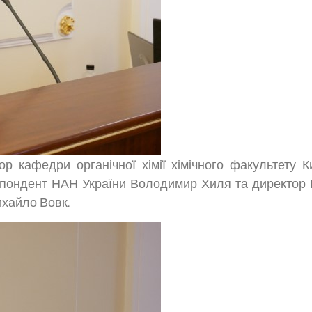
р кафедри органічної хімії хімічного факультету К
пондент НАН України Володимир Хиля та директор Інс
хайло Вовк.