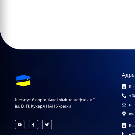
Адре
Кор
+3
Інститут біоорганічної хімії та нафтохімії
us
ім. В. П. Кухаря НАН України
вул
Ко
+3