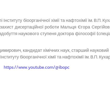
Інституту біоорганічної хімії та нафтохімії ім. В.П. Ку
й захист дисертаційної роботи Мальця Єгора Сергійов
 здобуття наукового ступеня доктора філософії (спеціал
мирович, кандидат хімічних наук, старший науковий сп
ституту біоорганічної хімії та нафтохімії ім. В.П. Ку
м:
https://www.youtube.com/@ibopc