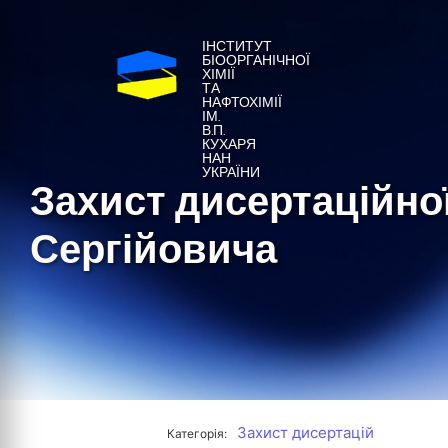
ІНСТИТУТ
БІООРГАНІЧНОЇ
ХІМІЇ
ТА
НАФТОХІМІЇ
ІМ.
В.П.
КУХАРЯ
НАН
УКРАЇНИ
Захист дисертаційно
Сергійовича
Захист дисертацій
Категорія: