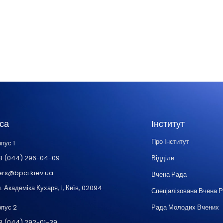
са
Інститут
Про Інститут
пус 1
8 (044) 296-04-09
Відділи
ers@bpci.kiev.ua
Вчена Рада
. Академіка Кухаря, 1, Київ, 02094
Спеціалізована Вчена 
рпус 2
Рада Молодих Вчених
8 (044) 292-01-39