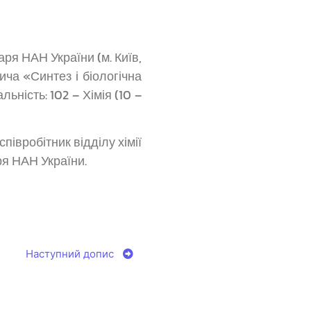
харя НАН України (м. Київ,
ича «Синтез і біологічна
ьність: 102 – Хімія (10 –
івробітник відділу хімії
харя НАН України.
Наступний допис