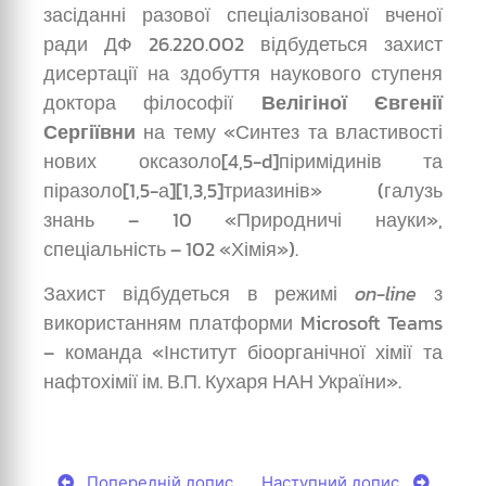
засіданні разової спеціалізованої вченої
ради ДФ 26.220.002 відбудеться захист
дисертації на здобуття наукового ступеня
доктора філософії
Велігіної Євгенії
Сергіївни
на тему «Синтез та властивості
нових оксазоло[4,5-d]­­піри­мі­динів та
піразоло­[1,5-а]­[1,3,5]триазинів» (галузь
знань – 10 «Природничі науки»,
спеціальність – 102 «Хімія»).
Захист відбудеться в режимі
on-line
з
використанням платформи Microsoft Teams
– команда «Інститут біоорганічної хімії та
нафтохімії ім. В.П. Кухаря НАН України».
Попередній допис
Наступний допис