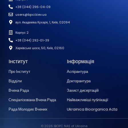
+38 (044) 296-04-09
users@bpci.kiev.ua
вул. Академіка Кухаря, 1, Київ, 02094
Корпус 2
+38 (044) 292-01-39
Харківське шосе, 50, Київ, 02160
Інститут
Інформація
Про Інститут
Аспірантура
Відділи
Докторантура
Вчена Рада
Захист дисертацій
Спеціалізована Вчена Рада
Найважливіші публікації
Рада Молодих Вчених
Ukrainica Bioorganica Acta
© 2026 IBOPC NAS of Ukraine