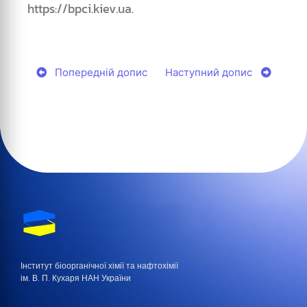
https://bpci.kiev.ua.
Попередній допис
Наступний допис
Інститут біоорганічної хімії та нафтохімії
ім. В. П. Кухаря НАН України