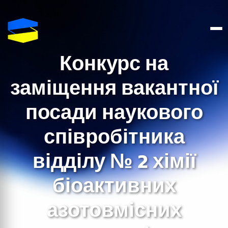
Конкурс на
заміщення вакантної
посади наукового
співробітника
відділу № 2 хімії
біоактивних
азотовмісних