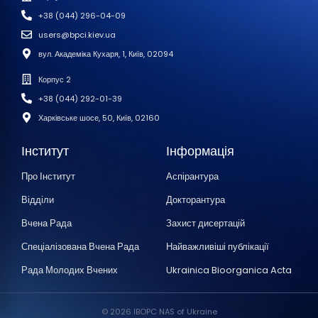
+38 (044) 296-04-09
users@bpci.kiev.ua
вул. Академіка Кухаря, 1, Київ, 02094
Корпус 2
+38 (044) 292-01-39
Харківське шосе, 50, Київ, 02160
Інститут
Інформація
Про Інститут
Аспірантура
Відділи
Докторантура
Вчена Рада
Захист дисертацій
Спеціалізована Вчена Рада
Найважливіші публікації
Рада Молодих Вчених
Ukrainica Bioorganica Acta
© 2026 IBOPC NAS of Ukraine