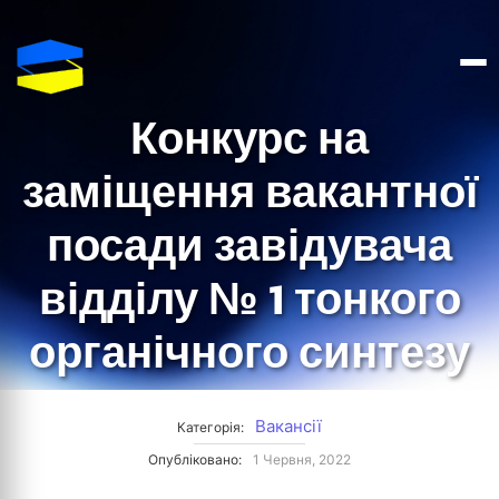
Конкурс на
заміщення вакантної
посади завідувача
відділу № 1 тонкого
органічного синтезу
Вакансії
Категорія:
Опубліковано:
1 Червня, 2022