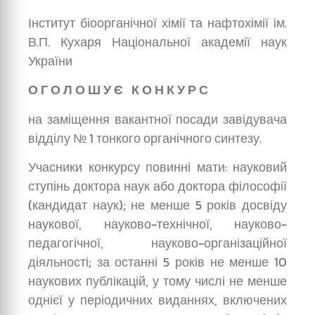
Інститут біоорганічної хімії та нафтохімії ім.
В.П. Кухаря Національної академії наук
України
О Г О Л О Ш У Є К О Н К У Р С
на заміщення вакантної посади завідувача
відділу № 1 тонкого органічного синтезу.
Учасники конкурсу повинні мати: науковий
ступінь доктора наук або доктора філософії
(кандидат наук); не менше 5 років досвіду
наукової, науково-технічної, науково-
педагогічної, науково-організаційної
діяльності; за останні 5 років не менше 10
наукових публікацій, у тому числі не менше
однієї у періодичних виданнях, включених