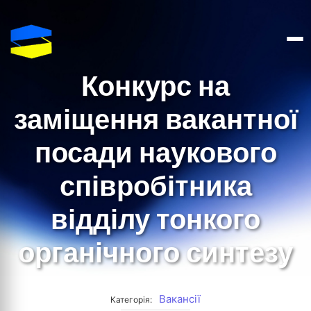
Конкурс на
заміщення вакантної
посади наукового
співробітника
відділу тонкого
органічного синтезу
Вакансії
Категорія: