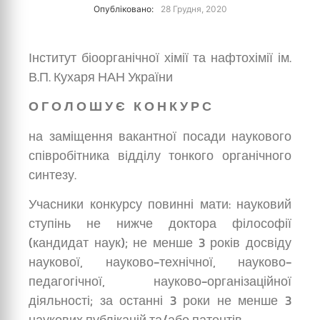
Опубліковано:
28 Грудня, 2020
Інститут біоорганічної хімії та нафтохімії ім.
В.П. Кухаря НАН України
О Г О Л О Ш У Є К О Н К У Р С
на заміщення вакантної посади наукового
співробітника відділу тонкого органічного
синтезу.
Учасники конкурсу повинні мати: науковий
ступінь не нижче доктора філософії
(кандидат наук); не менше 3 років досвіду
наукової, науково-технічної, науково-
педагогічної, науково-організаційної
діяльності; за останні 3 роки не менше 3
наукових публікацій та/або патентів.