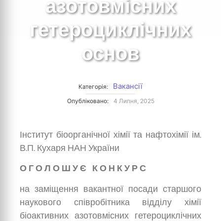
азотовмісних
гетероциклічних
основ
Вакансії
Категорія:
Опубліковано:
4 Липня, 2025
Інститут біоорганічної хімії та нафтохімії ім.
В.П. Кухаря НАН України
О Г О Л О Ш У Є К О Н К У Р С
на заміщення вакантної посади старшого
наукового співробітника відділу хімії
біоактивних азотовмісних гетероциклічних