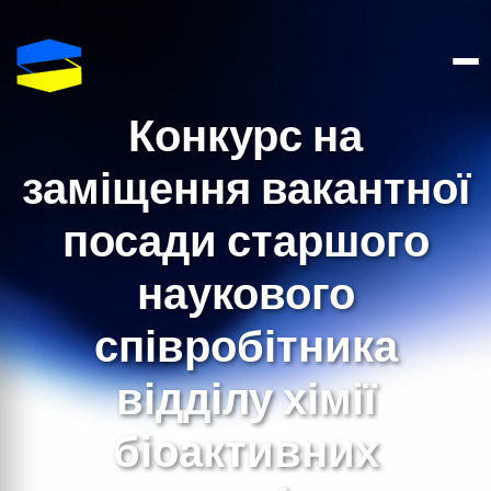
Конкурс на
заміщення вакантної
посади старшого
наукового
співробітника
відділу хімії
біоактивних