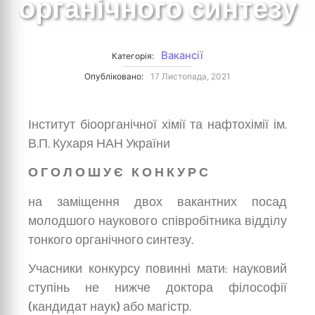
органічного синтезу
Вакансії
Категорія:
Опубліковано:
17 Листопада, 2021
Інститут біоорганічної хімії та нафтохімії ім.
В.П. Кухаря НАН України
О Г О Л О Ш У Є К О Н К У Р С
на заміщення двох вакантних посад
молодшого наукового співробітника відділу
тонкого органічного синтезу.
Учасники конкурсу повинні мати: науковий
ступінь не нижче доктора філософії
(кандидат наук) або магістр.