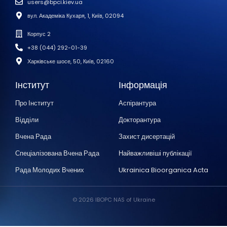
users@bpci.kiev.ua
вул. Академіка Кухаря, 1, Київ, 02094
Корпус 2
+38 (044) 292-01-39
Харківське шосе, 50, Київ, 02160
Інститут
Інформація
Про Інститут
Аспірантура
Відділи
Докторантура
Вчена Рада
Захист дисертацій
Спеціалізована Вчена Рада
Найважливіші публікації
Рада Молодих Вчених
Ukrainica Bioorganica Acta
© 2026 IBOPC NAS of Ukraine