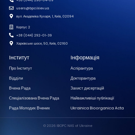
users@bpci.kiev.ua
вул. Академіка Кухаря, 1, Київ, 02094
Корпус 2
+38 (044) 292-01-39
Харківське шосе, 50, Київ, 02160
Інститут
Інформація
Про Інститут
Аспірантура
Відділи
Докторантура
Вчена Рада
Захист дисертацій
Спеціалізована Вчена Рада
Найважливіші публікації
Рада Молодих Вчених
Ukrainica Bioorganica Acta
© 2026 IBOPC NAS of Ukraine