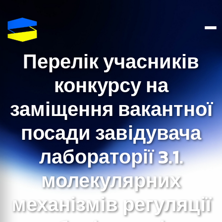
Перелік учасників
конкурсу на
заміщення вакантної
посади завідувача
лабораторії 3.1.
молекулярних
механізмів регуляції