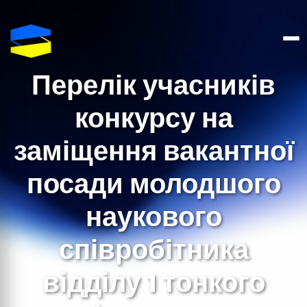
Перелік учасників
конкурсу на
заміщення вакантної
посади молодшого
наукового
співробітника
відділу 1 тонкого