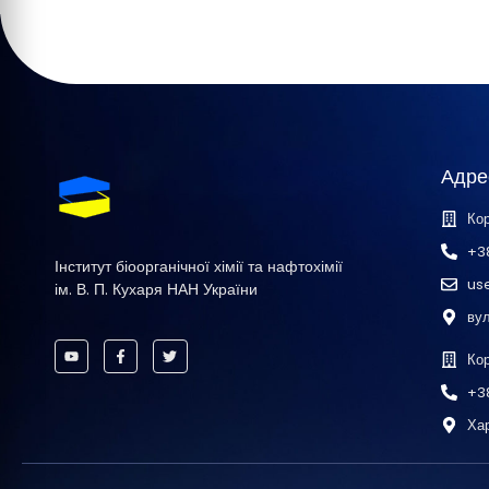
Адре
Кор
+3
Інститут біоорганічної хімії та нафтохімії
us
ім. В. П. Кухаря НАН України
вул
Ко
+3
Хар