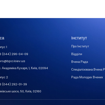
са
Інститут
Про Інститут
пус 1
8 (044) 296-04-09
Відділи
ers@bpci.kiev.ua
Вчена Рада
. Академіка Кухаря, 1, Київ, 02094
Спеціалізована Вчена 
рпус 2
Рада Молодих Вчених
8 (044) 292-01-39
ківське шосе, 50, Київ, 02160