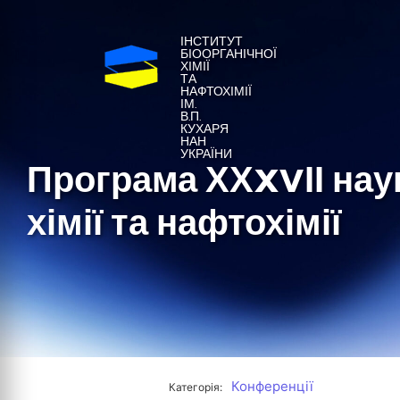
ІНСТИТУТ
БІООРГАНІЧНОЇ
ХІМІЇ
ТА
НАФТОХІМІЇ
ІМ.
В.П.
КУХАРЯ
НАН
УКРАЇНИ
Програма ХХXVІІ наук
хімії та нафтохімії
Конференції
Категорія: