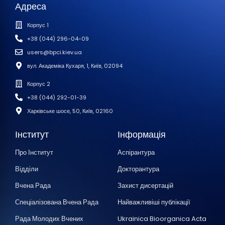
Адреса
Корпус 1
+38 (044) 296-04-09
users@bpci.kiev.ua
вул. Академіка Кухаря, 1, Київ, 02094
Корпус 2
+38 (044) 292-01-39
Харківське шосе, 50, Київ, 02160
Інститут
Інформація
Про Інститут
Аспірантура
Відділи
Докторантура
Вчена Рада
Захист дисертацій
Спеціалізована Вчена Рада
Найважливіші публікації
Рада Молодих Вчених
Ukrainica Bioorganica Acta