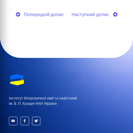
Попередній допис
Наступний допис
Інститут біоорганічної хімії та нафтохімії
ім. В. П. Кухаря НАН України