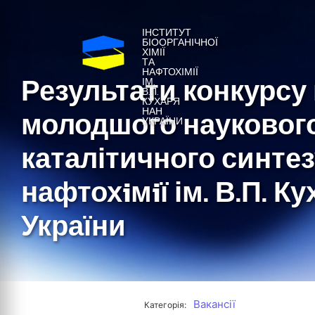
ІНСТИТУТ
БІООРГАНІЧНОЇ
ХІМІЇ
ТА
НАФТОХІМІЇ
Результати конкурсу
ІМ.
В.П.
КУХАРЯ
молодшого наукового
НАН
УКРАЇНИ
каталітичного синтезу
нафтохiмiї ім. В.П. К
України
Вакансії
Категорія: