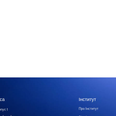
са
Інститут
Про Інститут
пус 1