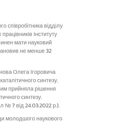
го співробітника відділу
 працівників Інституту
повинен мати науковий
становив не менше 32
онова Олега Ігоровича
каталітичного синтезу.
 ним прийняла рішення
тичного синтезу.
№ 7 від 24.03.2022 р.).
ади молодшого наукового