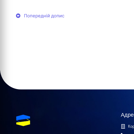
Попередній допис
Адре
Кор