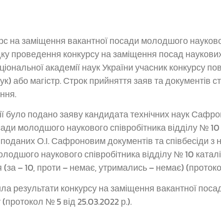
курс на заміщення вакантної посади молодшого науково
дку проведення конкурсу на заміщення посад наукових
 Національної академії наук України учасник конкурсу 
ук) або магістр. Строк прийняття заяв та документів 
ння.
ісії було подано заяву кандидата технічних наук Сафр
сади молодшого наукового співробітника відділу № 10 
поданих О.І. Сафроновим документів та співбесіди з
одшого наукового співробітника відділу № 10 каталі
а – 10, проти – немає, утримались – немає) (протокол 
дила результати конкурсу на заміщення вакантної пос
(протокол № 5 від 25.03.2022 р.).