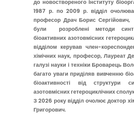
до новоствореного Інституту біоорг
1987 р. по 2009 р. відділ очолюва
професор Драч Борис Сергійович, 
були розроблені методи синте
біоактивних азотовмісних гетероцикл
відділом керував член-кореспонде
хімічних наук, професор, Лауреат Де
галузі науки і техніки Броварець Во
багато уваги приділяв вивченню біо
біоактивності від структури с
азотовмісних гетероциклічних сполук
З 2026 року відділ очолює доктор хі
Григорович.