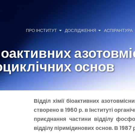
ПРО ІНСТИТУТ
ДОСЛІДЖЕННЯ
АСПІРАНТУРА
біоактивних азотовм
оциклічних основ
Відділ хімії біоактивних азотовмісн
створено в 1960 р. в Інституті органі
приєднання частини відділу фосфо
відділу піримідинових основ. В 1987 