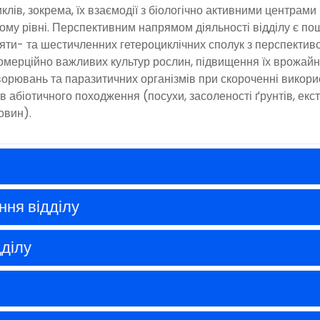
лів, зокрема, їх взаємодії з біологічно активними центрами
му рівні. Перспективним напрямом діяльності відділу є по
’яти- та шестичленних гетероциклічних сполук з перспектив
омерційно важливих культур рослин, підвищення їх врожайн
хворювань та паразитичних організмів при скороченні викори
в абіотичного походження (посухи, засоленості ґрунтів, екс
овин).
ння відділу
дділу