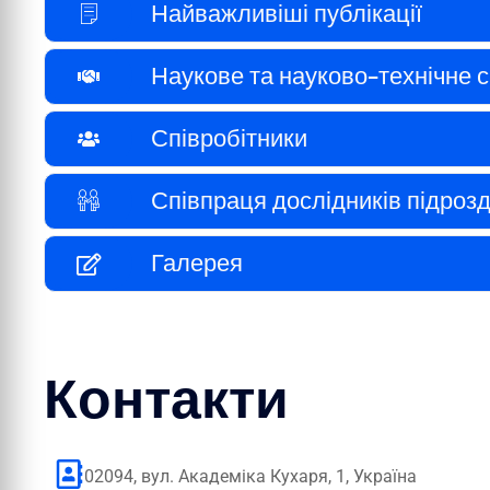
Найважливіші публікації
Наукове та науково-технічне 
Співробітники
Співпраця дослідників підроз
Галерея
Контакти
02094, вул. Академіка Кухаря, 1, Україна