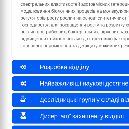
спектральних властивостей азотовмісних гетероцик
моделювання біологічних процесів на молекулярно
регуляторів росту рослин на основі синтетичних п
господарства для покращення росту та розвитку к
рослин від грибкових, бактеріальних, вірусних за
підвищення стійкості рослин до стресових факторі
сонячного опромінення та дефіциту поживних реч
Розробки відділу
Найважливіші наукові досягне
Дослідницькі групи у складі ві
Дисертації захищені у відділі