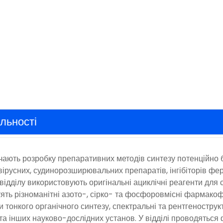
льності
ючають розробку препаративних методів синтезу потенційно 
русних, судинорозширювальних препаратів, інгібіторів ферм
и відділу використовують оригінальні ациклічні реагенти для
істять різноманітні азото-, сірко- та фосфоровмісні фармак
тонкого органічного синтезу, спектральні та рентгенострукт
та інших науково-дослідних установ. У відділі проводятьс