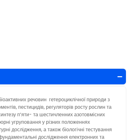
біоактивних речовин гетероциклічної природи з
ентів, пестицидів, регуляторів росту рослин та
 синтезу п’яти- та шестичленних азотовмісних
офорні угруповання у різних положеннях
урні дослідження, а також біологічні тестування
я фундаментальні дослідження електронних та