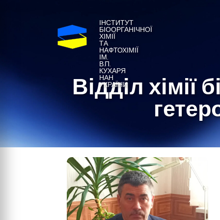
ІНСТИТУТ
БІООРГАНІЧНОЇ
ХІМІЇ
ТА
НАФТОХІМІЇ
ІМ.
В.П.
КУХАРЯ
Відділ хімії 
НАН
УКРАЇНИ
гетер