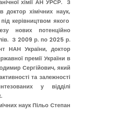
анічної хімії АН УРСР. З
в доктор хімічних наук,
під керівництвом якого
зу нових потенційно
ів. З 2009 р. по 2025 р.
нт НАН України, доктор
ржавної премії України в
лодимир Сергійович, який
активності та залежності
интезованих у відділі
.
мічних наук Пільо Степан