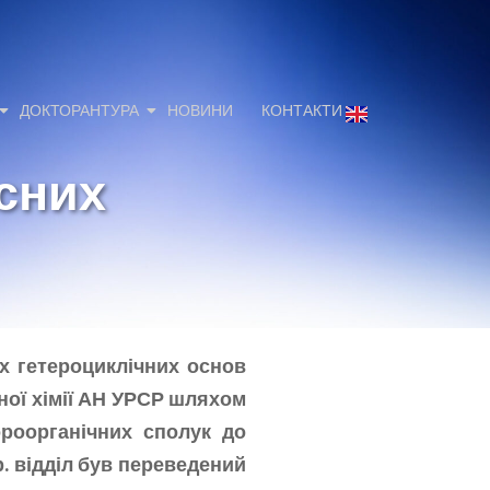
ДОКТОРАНТУРА
НОВИНИ
КОНТАКТИ
існих
их гетероциклічних основ
чної хімії АН УРСР шляхом
роорганічних сполук до
р. відділ був переведений