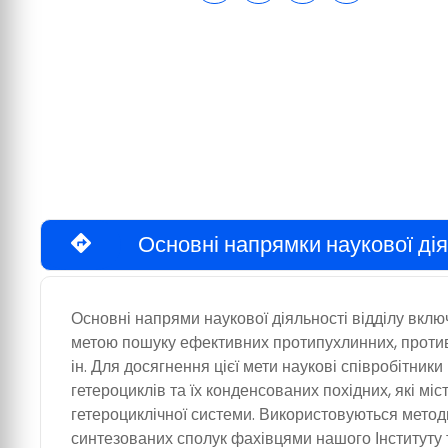
Основні напрямки наукової дія
Основні напрями наукової діяльності відділу вкл
метою пошуку ефективних протипухлинних, противі
ін. Для досягнення цієї мети наукові співробітник
гетероциклів та їх конденсованих похідних, які м
гетероциклічної системи. Використовуються методи 
синтезованих сполук фахівцями нашого Інституту 