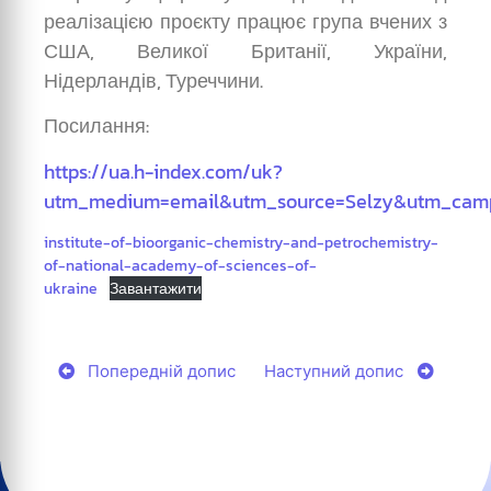
реалізацією проєкту працює група вчених з
США, Великої Британії, України,
Нідерландів, Туреччини.
Посилання:
https://ua.h-index.com/uk?
utm_medium=email&utm_source=Selzy&utm_cam
institute-of-bioorganic-chemistry-and-petrochemistry-
of-national-academy-of-sciences-of-
ukraine
Завантажити
Попередній допис
Наступний допис