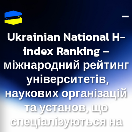
Ukrainian National H-
index Ranking –
міжнародний рейтинг
університетів,
наукових організацій
та установ, що
спеціалізуються на